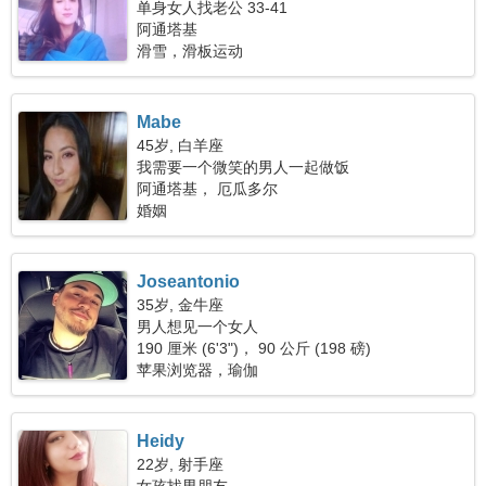
单身女人找老公 33-41
阿通塔基
滑雪，滑板运动
Mabe
45岁, 白羊座
我需要一个微笑的男人一起做饭
阿通塔基， 厄瓜多尔
婚姻
Joseantonio
35岁, 金牛座
男人想见一个女人
190 厘米 (6'3")， 90 公斤 (198 磅)
苹果浏览器，瑜伽
Heidy
22岁, 射手座