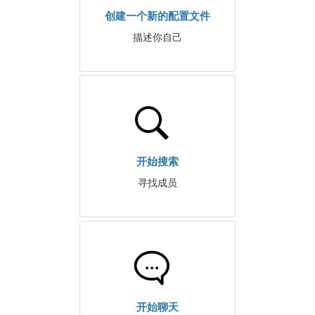
创建一个新的配置文件
描述你自己
开始搜索
寻找成员
开始聊天