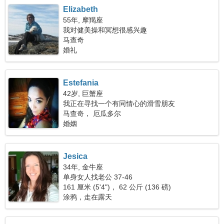
Elizabeth
55年, 摩羯座
我对健美操和冥想很感兴趣
马查奇
婚礼
Estefania
42岁, 巨蟹座
我正在寻找一个有同情心的滑雪朋友
马查奇， 厄瓜多尔
婚姻
Jesica
34年, 金牛座
单身女人找老公 37-46
161 厘米 (5'4")， 62 公斤 (136 磅)
涂鸦，走在露天