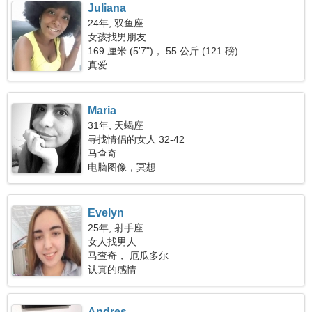
Juliana
24年, 双鱼座
女孩找男朋友
169 厘米 (5'7")， 55 公斤 (121 磅)
真爱
Maria
31年, 天蝎座
寻找情侣的女人 32-42
马查奇
电脑图像，冥想
Evelyn
25年, 射手座
女人找男人
马查奇， 厄瓜多尔
认真的感情
Andres