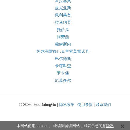
瓜拉塞奥
皮尼亚斯
佩利莱奥
拉马纳县
托萨瓜
阿劳西
穆伊斯内
阿尔弗雷多巴克里索莫雷诺县
巴尔德斯
卡塔科查
罗卡堡
厄瓜多尔
© 2026, EcuDatingGo |
隐私政策
|
使用条款
|
联系我们
本网站使用cookies。 继续浏览该网站，即表示您同意
隐私