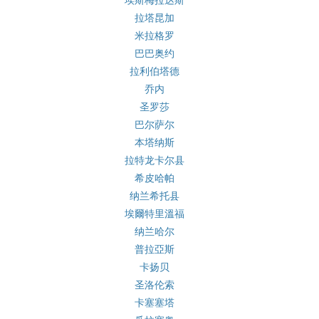
埃斯梅拉达斯
拉塔昆加
米拉格罗
巴巴奥约
拉利伯塔德
乔内
圣罗莎
巴尔萨尔
本塔纳斯
拉特龙卡尔县
希皮哈帕
纳兰希托县
埃爾特里溫福
纳兰哈尔
普拉亞斯
卡扬贝
圣洛伦索
卡塞塞塔