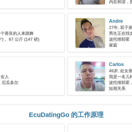
内在和谐，
Andre
27年, 双子
一个善良的人来跳舞
男生正在找
9")， 67 公斤 (147 磅)
波托维耶霍
家庭
Carlos
46岁, 处女
个女人
我是一名儿
 厄瓜多尔
波托维耶霍
短期关系
EcuDatingGo 的工作原理