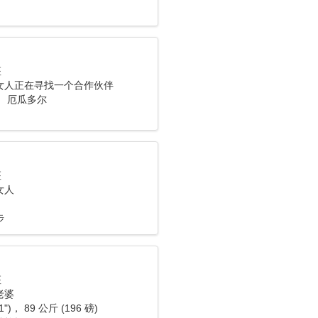
座
女人正在寻找一个合作伙伴
， 厄瓜多尔
座
女人
步
座
老婆
1")， 89 公斤 (196 磅)