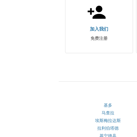
加入我们
免费注册
基多
马查拉
埃斯梅拉达斯
拉利伯塔德
基宁德县