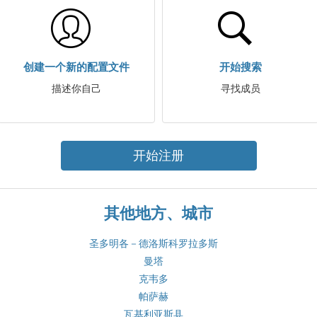
创建一个新的配置文件
开始搜索
描述你自己
寻找成员
开始注册
其他地方、城市
圣多明各－德洛斯科罗拉多斯
曼塔
克韦多
帕萨赫
瓦基利亚斯县