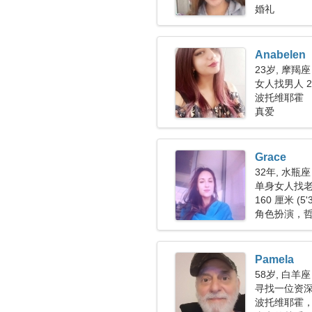
婚礼
Anabelen
23岁, 摩羯座
女人找男人 27
波托维耶霍
真爱
Grace
32年, 水瓶座
单身女人找老公
160 厘米 (5'
角色扮演，
Pamela
58岁, 白羊座
寻找一位资
波托维耶霍，