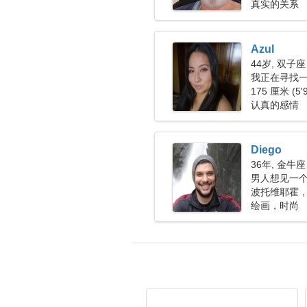
真实的关系
Azul
44岁, 双子座
我正在寻找
175 厘米 (5'
认真的感情
Diego
36年, 金牛座
男人想见一
波托维耶霍，
绘画，时尚